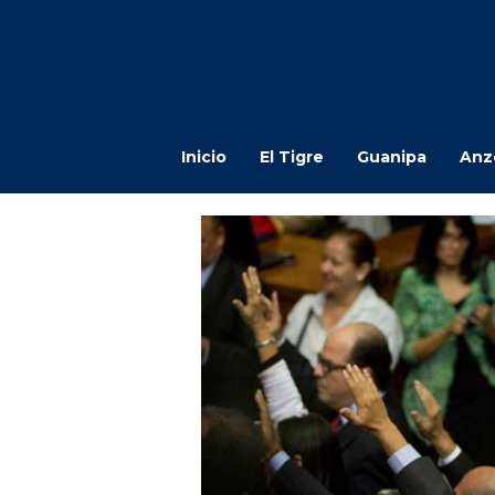
Inicio
El Tigre
Guanipa
Anz