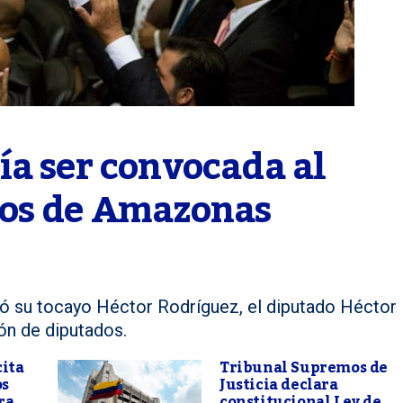
a ser convocada al 
dos de Amazonas
ió su tocayo Héctor Rodríguez, el diputado Héctor
ón de diputados.
cita
Tribunal Supremos de
os
Justicia declara
ra
constitucional Ley de