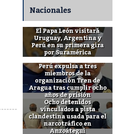
Nacionales
El Papa León visitará
Uruguay, Argentina y
Perú en su primera gira
por Suramérica
Perú expulsa a tres
miembros de la
organización Tren de
Aragua tras cumplir ocho
años de prisión
Ocho detenidos
vinculados a pista
clandestina usada para el
narcotráfico en
Anzoátegui