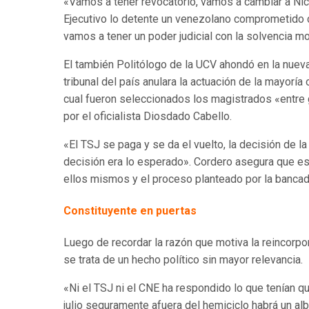
«Vamos a tener revocatorio, vamos a cambiar a Ni
Ejecutivo lo detente un venezolano comprometido c
vamos a tener un poder judicial con la solvencia m
El también Politólogo de la UCV ahondó en la nueva
tribunal del país anulara la actuación de la mayorí
cual fueron seleccionados los magistrados «entre 
por el oficialista Diosdado Cabello.
«El TSJ se paga y se da el vuelto, la decisión de la
decisión era lo esperado». Cordero asegura que est
ellos mismos y el proceso planteado por la bancad
Constituyente en puertas
Luego de recordar la razón que motiva la reincor
se trata de un hecho político sin mayor relevancia.
«Ni el TSJ ni el CNE ha respondido lo que tenían q
julio seguramente afuera del hemiciclo habrá un al