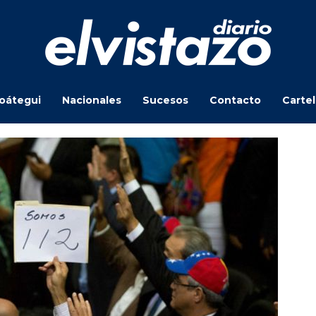
oátegui
Nacionales
Sucesos
Contacto
Carte