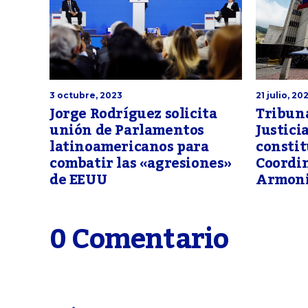
3 octubre, 2023
21 julio, 20
Jorge Rodríguez solicita
Tribun
unión de Parlamentos
Justici
latinoamericanos para
constit
combatir las «agresiones»
Coordi
de EEUU
Armoni
0 Comentario