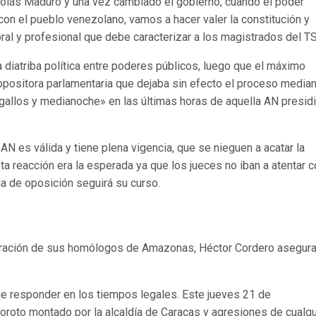
colás Maduro y una vez cambiado el gobierno, cuando el poder
on el pueblo venezolano, vamos a hacer valer la constitución y
oral y profesional que debe caracterizar a los magistrados del T
 diatriba política entre poderes públicos, luego que el máximo
a opositora parlamentaria que dejaba sin efecto el proceso median
gallos y medianoche» en las últimas horas de aquella AN presid
 AN es válida y tiene plena vigencia, que se nieguen a acatar la
a reacción era la esperada ya que los jueces no iban a atentar c
a de oposición seguirá su curso.
poración de sus homólogos de Amazonas, Héctor Cordero asegur
ue responder en los tiempos legales. Este jueves 21 de
boroto montado por la alcaldía de Caracas y agresiones de cualqu