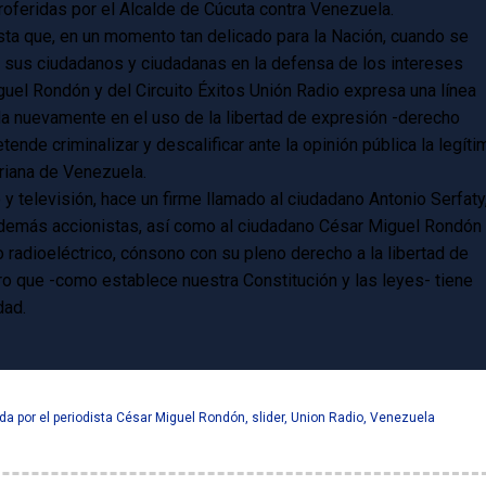
oferidas por el Alcalde de Cúcuta contra Venezuela.
sta que, en un momento tan delicado para la Nación, cuando se
s sus ciudadanos y ciudadanas en la defensa de los intereses
guel Rondón y del Circuito Éxitos Unión Radio expresa una línea
da nuevamente en el uso de la libertad de expresión -derecho
nde criminalizar y descalificar ante la opinión pública la legíti
riana de Venezuela.
 y televisión, hace un firme llamado al ciudadano Antonio Serfaty
y demás accionistas, así como al ciudadano César Miguel Rondón
radioeléctrico, cónsono con su pleno derecho a la libertad de
pero que -como establece nuestra Constitución y las leyes- tiene
dad.
ada por el periodista César Miguel Rondón
,
slider
,
Union Radio
,
Venezuela