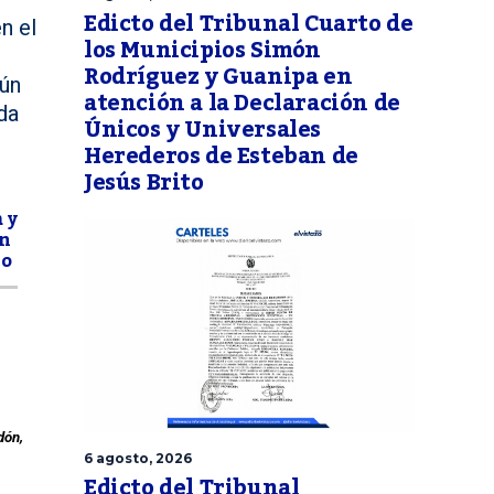
Edicto del Tribunal Cuarto de
n el
los Municipios Simón
Rodríguez y Guanipa en
gún
atención a la Declaración de
da
Únicos y Universales
Herederos de Esteban de
Jesús Brito
 y
n
bo
dón,
6 agosto, 2026
Edicto del Tribunal