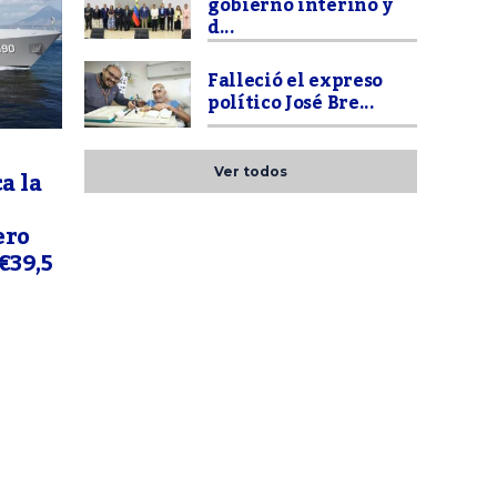
gobierno interino y
d...
Falleció el expreso
político José Bre...
a la
Ver todos
ero
€39,5