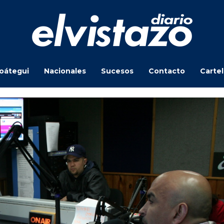
oátegui
Nacionales
Sucesos
Contacto
Carte