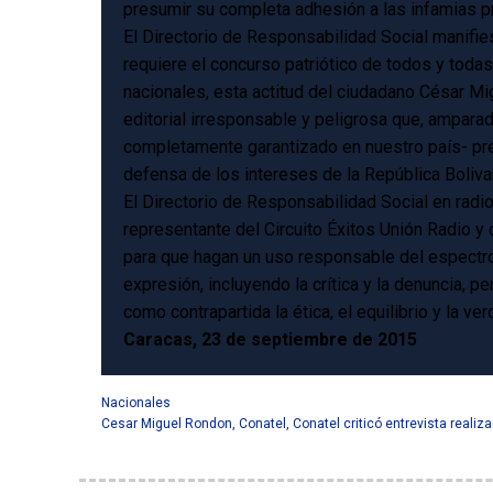
presumir su completa adhesión a las infamias pr
El Directorio de Responsabilidad Social manifie
requiere el concurso patriótico de todos y toda
nacionales, esta actitud del ciudadano César Mi
editorial irresponsable y peligrosa que, ampara
completamente garantizado en nuestro país- prete
defensa de los intereses de la República Boliva
El Directorio de Responsabilidad Social en radio
representante del Circuito Éxitos Unión Radio 
para que hagan un uso responsable del espectro 
expresión, incluyendo la crítica y la denuncia, 
como contrapartida la ética, el equilibrio y la ver
Caracas, 23 de septiembre de 2015
Nacionales
Cesar Miguel Rondon
,
Conatel
,
Conatel criticó entrevista realiz