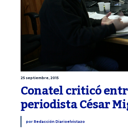
25 septiembre, 2015
Conatel criticó entr
periodista César M
por
Redacción Diarioelvistazo