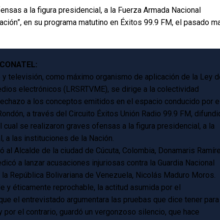
nsas a la figura presidencial, a la Fuerza Armada Nacional
a Nación”, en su programa matutino en Éxitos 99.9 FM, el pasado m
r CONATEL:
o y televisión, como máximo organismo de aplicación de la Ley d
edios electrónicos (LRSRTVME), se dirige a la colectividad
rechazo a los conceptos emitidos en el espacio conducido por e
dón, a través del Circuito Éxitos Unión Radio 99.9 FM, difundi
cual se realizaron graves ofensas a la figura presidencial, a la
 a las instituciones de la Nación.
ó al Alcalde de la ciudad de Cúcuta, Colombia, Donamaris Ramíre
dicó a lanzar acusaciones injuriosas contra la Guardia Nacional
 de la República Bolivariana de Venezuela, Nicolás Maduro Moros.
 y éticamente reprochable, la actitud asumida por el
que el entrevistado argumentara las pruebas que dice tener para
y por el contrario, guardó un vergonzoso silencio, que hace