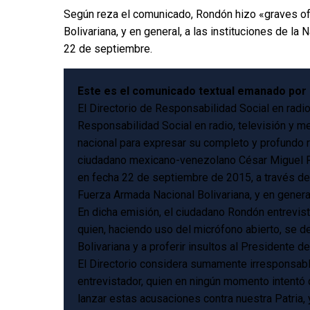
Según reza el comunicado, Rondón hizo «graves ofe
Bolivariana, y en general, a las instituciones de l
22 de septiembre.
Este es el comunicado textual emanado po
El Directorio de Responsabilidad Social en radi
Responsabilidad Social en radio, televisión y m
nacional para expresar su completo y profundo 
ciudadano mexicano-venezolano César Miguel Ron
en fecha 22 de septiembre de 2015, a través del 
Fuerza Armada Nacional Bolivariana, y en general,
En dicha emisión, el ciudadano Rondón entrevist
quien, haciendo uso del micrófono abierto, se de
Bolivariana y a proferir insultos al Presidente
El Directorio considera sumamente irresponsable
entrevistador, quien en ningún momento intentó 
lanzar estas acusaciones contra nuestra Patria, 