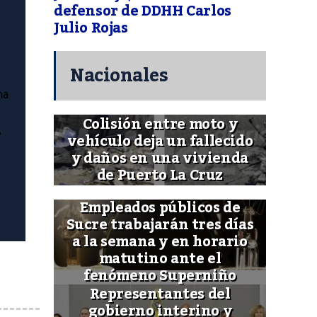
defensor de DDHH Carlos
Julio Rojas
Nacionales
ma
Colisión entre moto y
,
vehículo deja un fallecido
y daños en una vivienda
de Puerto La Cruz
Empleados públicos de
Sucre trabajarán tres días
a la semana y en horario
matutino ante el
fenómeno Superniño
Representantes del
gobierno interino y