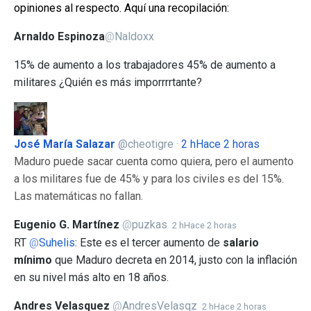
opiniones al respecto. Aquí una recopilación:
Arnaldo Espinoza
@
Naldoxx
15% de aumento a los trabajadores 45% de aumento a
militares ¿Quién es más imporrrrtante?
José María Salazar
@
cheotigre
·
2 h
Hace 2 horas
Maduro puede sacar cuenta como quiera, pero el aumento
a los militares fue de 45% y para los civiles es del 15%.
Las matemáticas no fallan.
Eugenio G. Martínez
@
puzkas
2 h
Hace 2 horas
RT
@
Suhelis
: Este es el tercer aumento de
salario
mínimo
que Maduro decreta en 2014, justo con la inflación
en su nivel más alto en 18 años.
Andres Velasquez
@
AndresVelasqz
2 h
Hace 2 horas