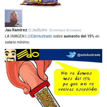
Jau Ramírez
@
JauBuitre
50 min
Hace 50 minutos
LA IMAGEN |
@
EdoIlustrado
sobre
aumento del 15
% en
salario mínimo.