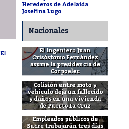
Herederos de Adelaida
Josefina Lugo
Nacionales
El ingeniero Juan
El
Crisóstomo Fernández
asume la presidencia de
Corpoelec
Colisión entre moto y
vehículo deja un fallecido
y daños en una vivienda
de Puerto La Cruz
Empleados públicos de
Sucre trabajarán tres días