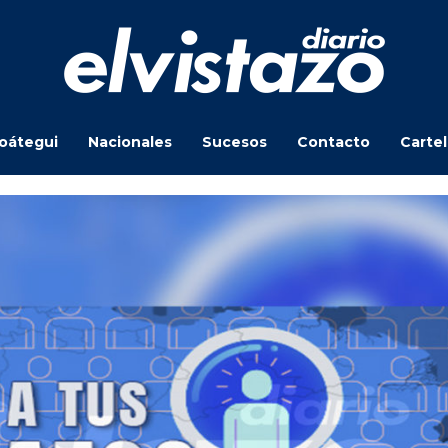
oátegui
Nacionales
Sucesos
Contacto
Carte