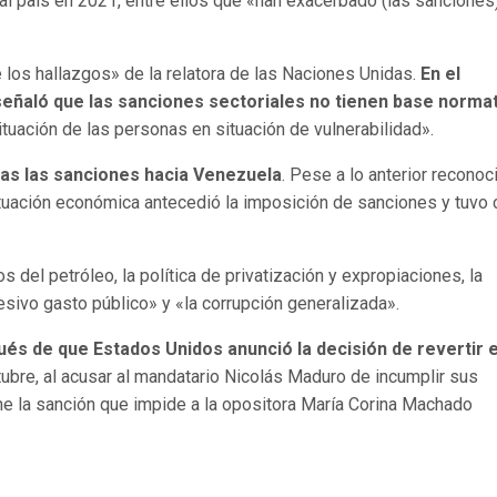
a al país en 2021, entre ellos que «han exacerbado (las sanciones
e los hallazgos» de la relatora de las Naciones Unidas.
En el
eñaló que las sanciones sectoriales no tienen base norma
ituación de las personas en situación de vulnerabilidad».
das las sanciones hacia Venezuela
. Pese a lo anterior reconoc
situación económica antecedió la imposición de sanciones y tuvo
s del petróleo, la política de privatización y expropiaciones, la
esivo gasto público» y «la corrupción generalizada».
és de que Estados Unidos anunció la decisión de revertir e
tubre, al acusar al mandatario Nicolás Maduro de incumplir sus
e la sanción que impide a la opositora María Corina Machado