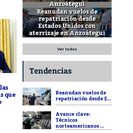
Anzoátegui
Reanudan vuelos de
repatriación desde
Estados Unidos con
aterrizaje en Anzoátegui
Ver todos
Tendencias
las
Reanudan vuelos de
s que
repatriación desde E...
o
Avance clave:
Técnicos
norteamericanos ...