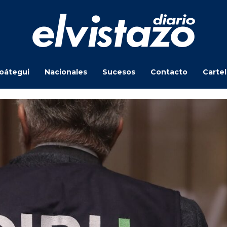
oátegui
Nacionales
Sucesos
Contacto
Carte