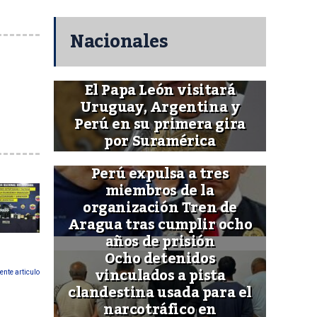
Nacionales
El Papa León visitará
Uruguay, Argentina y
Perú en su primera gira
por Suramérica
Perú expulsa a tres
miembros de la
organización Tren de
Aragua tras cumplir ocho
años de prisión
Ocho detenidos
vinculados a pista
ente articulo
clandestina usada para el
narcotráfico en