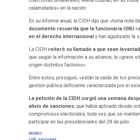
coercitivas unilaterales, Alena Douhan, en su visit
calamidades» en la nación.
En su informe anual, la CIDH dijo que «toma nota d
documento recuerda que la funcionaria ONU «s
en el derecho internacional
y han agudizado la s
La CIDH
reiteró su llamado a que sean levanta
que según la información a su alcance, la «grave 
origen distintos factores».
Entre estos, prosiguió, «están la caída de los precio
gestión pública deficiente caracterizada por el exc
La petición de la CIDH surgió una semana despu
alivio de sanciones
, que había aplicado desde oc
compromisos electorales, toda vez que se mantien
participar en las presidenciales del 28 de julio.
MUNDO
cidh
,
sanciones