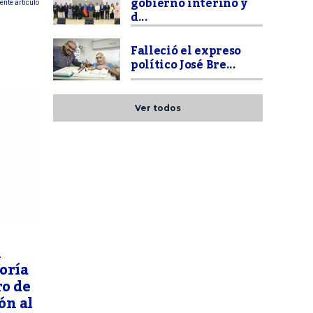
gobierno interino y
ente articulo
d...
Falleció el expreso
político José Bre...
Ver todos
n
oría
ro de
ón al