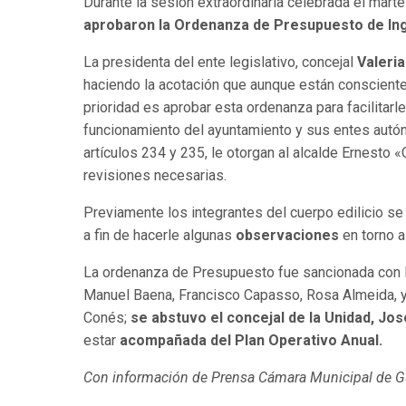
Durante la sesión extraordinaria celebrada el mart
aprobaron la
Ordenanza de Presupuesto de Ingr
La presidenta del ente legislativo, concejal
Valeri
haciendo la acotación que aunque están consciente
prioridad es aprobar esta ordenanza para facilitarl
funcionamiento del ayuntamiento y sus entes autó
artículos 234 y 235, le otorgan al alcalde Ernesto
revisiones necesarias.
Previamente los integrantes del cuerpo edilicio se
a fin de hacerle algunas
observaciones
en torno a
La ordenanza de Presupuesto fue sancionada con la
Manuel Baena, Francisco Capasso, Rosa Almeida, y 
Conés;
se abstuvo el concejal de la Unidad, Jos
estar
acompañada del Plan Operativo Anual.
Con información de Prensa Cámara Municipal de G