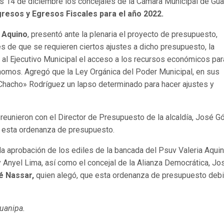
es 14 de diciembre los concejales de la Cámara Municipal de Gu
esos y Egresos Fiscales para el año 2022.
a Aquino
, presentó ante la plenaria el proyecto de presupuesto,
s de que se requieren ciertos ajustes a dicho presupuesto, la
e al Ejecutivo Municipal el acceso a los recursos económicos par
nomos. Agregó que la Ley Orgánica del Poder Municipal, en sus
 «Chacho» Rodríguez un lapso determinado para hacer ajustes y
 reunieron con el Director de Presupuesto de la alcaldía, José 
 esta ordenanza de presupuesto.
 aprobación de los ediles de la bancada del Psuv Valeria Aquin
Anyel Lima, así como el concejal de la Alianza Democrática, Jo
é Nassar,
quien alegó, que esta ordenanza de presupuesto deb
uanipa.