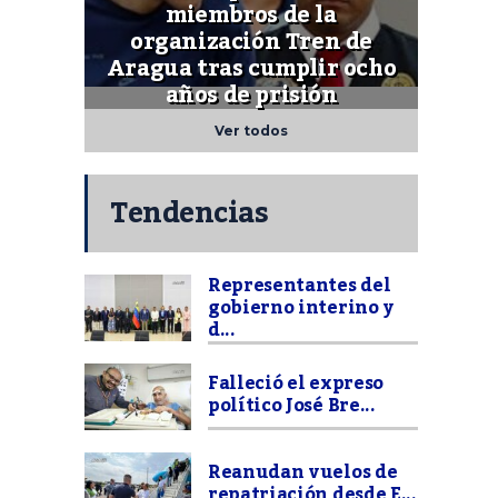
miembros de la
organización Tren de
Aragua tras cumplir ocho
años de prisión
Ver todos
Tendencias
Representantes del
gobierno interino y
d...
Falleció el expreso
político José Bre...
Reanudan vuelos de
repatriación desde E...