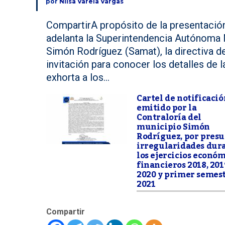
por
Nilsa Varela Vargas
CompartirA propósito de la presentaci
adelanta la Superintendencia Autónoma M
Simón Rodríguez (Samat), la directiva d
invitación para conocer los detalles de 
exhorta a los...
Cartel de notificació
emitido por la
Contraloría del
municipio Simón
Rodríguez, por pres
irregularidades dur
los ejercicios econó
financieros 2018, 201
2020 y primer semes
2021
Compartir