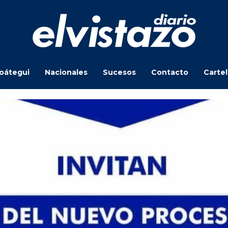
oátegui
Nacionales
Sucesos
Contacto
Carte