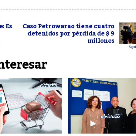
: Es
Caso Petrowarao tiene cuatro
detenidos por pérdida de $ 9
a
millones
Sigui
nteresar