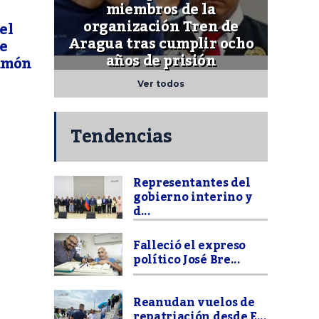
miembros de la
organización Tren de
el
Aragua tras cumplir ocho
de
años de prisión
Ramón
Ver todos
Tendencias
Representantes del
gobierno interino y
d...
Falleció el expreso
político José Bre...
Reanudan vuelos de
repatriación desde E...