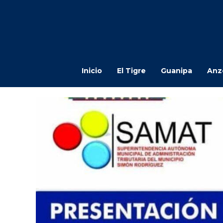
Inicio
El Tigre
Guanipa
Anz