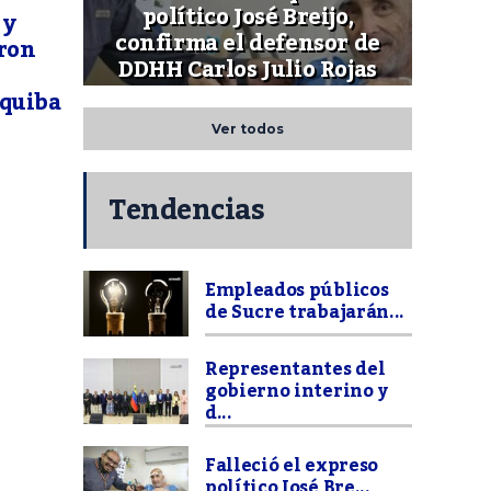
político José Breijo,
 y
confirma el defensor de
aron
DDHH Carlos Julio Rojas
equiba
Ver todos
Tendencias
Empleados públicos
de Sucre trabajarán...
Representantes del
gobierno interino y
d...
Falleció el expreso
político José Bre...