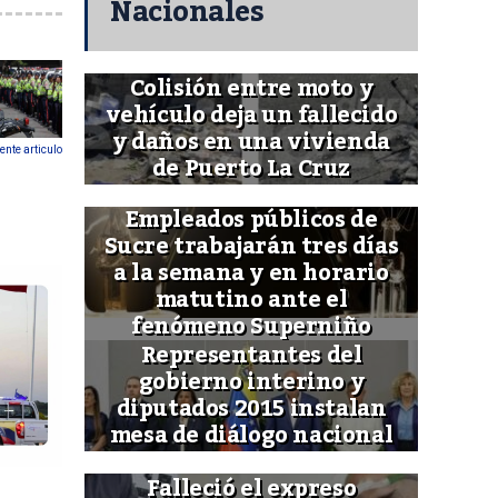
Nacionales
Colisión entre moto y
vehículo deja un fallecido
y daños en una vivienda
ente articulo
de Puerto La Cruz
Empleados públicos de
Sucre trabajarán tres días
a la semana y en horario
matutino ante el
fenómeno Superniño
Representantes del
gobierno interino y
diputados 2015 instalan
mesa de diálogo nacional
Falleció el expreso