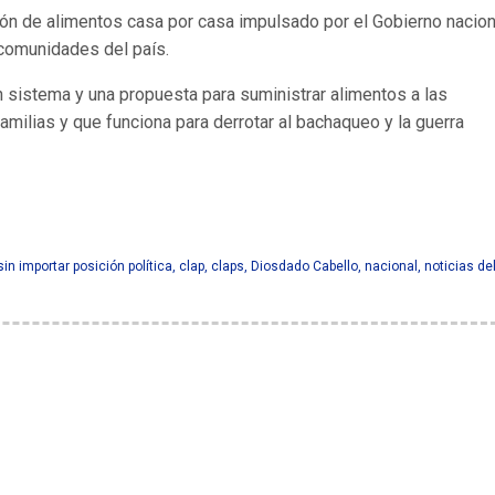
ón de alimentos casa por casa impulsado por el Gobierno nacion
s comunidades del país.
 sistema y una propuesta para suministrar alimentos a las
amilias y que funciona para derrotar al bachaqueo y la guerra
ualquier familia sin importar posición política
in importar posición política
,
clap
,
claps
,
Diosdado Cabello
,
nacional
,
noticias del