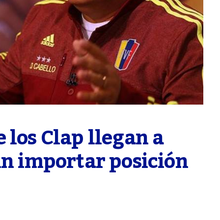
los Clap llegan a 
in importar posición 