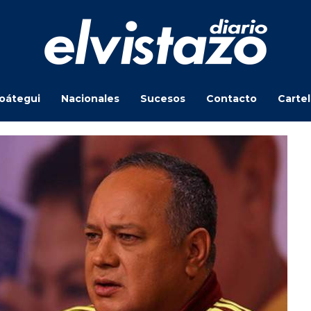
oátegui
Nacionales
Sucesos
Contacto
Carte