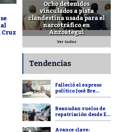
Ocho detenidos
vinculados a pista
clandestina usada para el
 se
narcotráfico en
al
Anzoátegui
a Cruz
Ver todos
Tendencias
Falleció el expreso
político José Bre...
Reanudan vuelos de
repatriación desde E...
Avance clave: