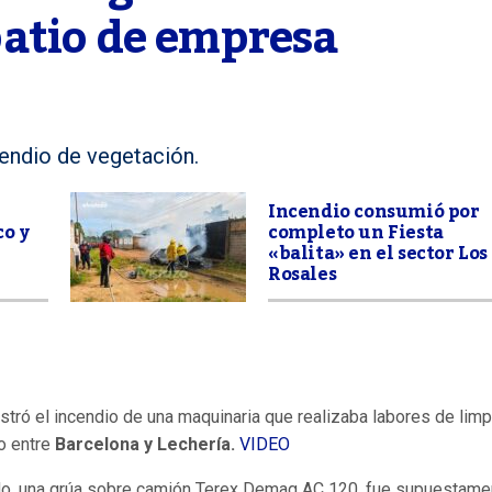
atio de empresa
endio de vegetación.
Incendio consumió por
co y
completo un Fiesta
«balita» en el sector Los
Rosales
istró el incendio de una maquinaria que realizaba labores de lim
do entre
Barcelona y Lechería.
VIDEO
tado, una grúa sobre camión Terex Demag AC 120, fue supuestame