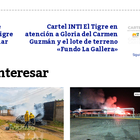
e
Cartel INTI El Tigre en
Tigre
atención a Gloria del Carmen
nar
Guzmán y el lote de terreno
«Fundo La Gallera»
Sigui
nteresar