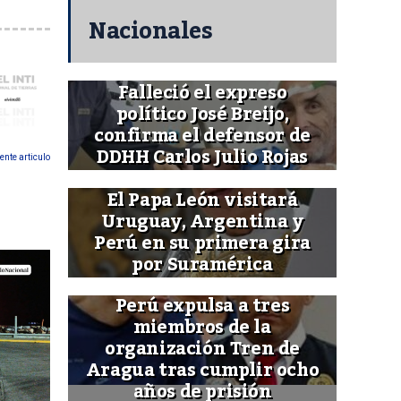
Nacionales
Falleció el expreso
político José Breijo,
confirma el defensor de
DDHH Carlos Julio Rojas
ente articulo
El Papa León visitará
Uruguay, Argentina y
Perú en su primera gira
por Suramérica
Perú expulsa a tres
miembros de la
organización Tren de
Aragua tras cumplir ocho
años de prisión