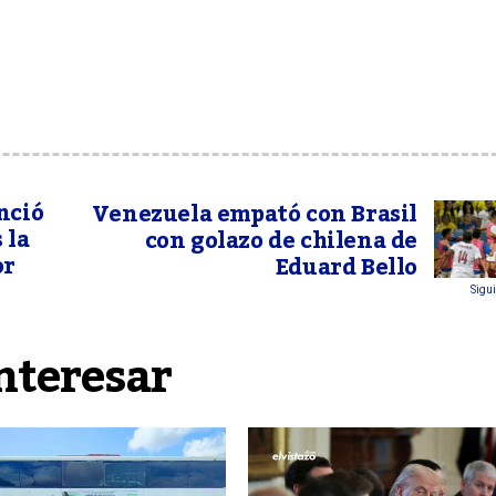
nció
Venezuela empató con Brasil
 la
con golazo de chilena de
or
Eduard Bello
Sigui
nteresar