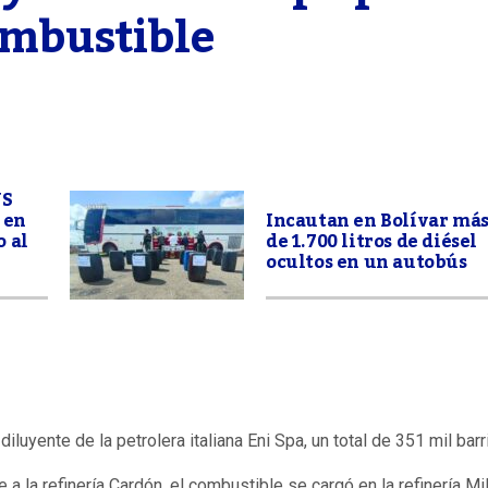
ombustible
US
 en
Incautan en Bolívar má
 al
de 1.700 litros de diésel
ocultos en un autobús
uyente de la petrolera italiana Eni Spa, un total de 351 mil barri
 a la refinería Cardón, el combustible se cargó en la refinería M