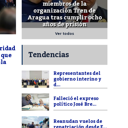
miembros de la
organización Tren de
Aragua tras cumplir ocho
años de prisión
Ver todos
ridad
Tendencias
s que
la
Representantes del
gobierno interino y
d...
Falleció el expreso
político José Bre...
Reanudan vuelos de
repatriación desde E...