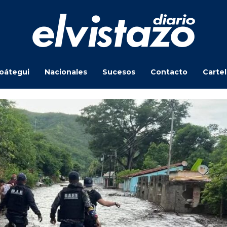
oátegui
Nacionales
Sucesos
Contacto
Carte