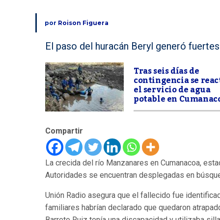
por
Roison Figuera
El paso del huracán Beryl generó fuerte
Tras seis días de
contingencia se reac
el servicio de agua
potable en Cumanac
Compartir
La crecida del río Manzanares en Cumanacoa, estado
Autoridades se encuentran desplegadas en búsqued
Unión Radio asegura que el fallecido fue identifi
familiares habrían declarado que quedaron atrapado
Barreto Ruiz tenía una discapacidad y utilizaba sill