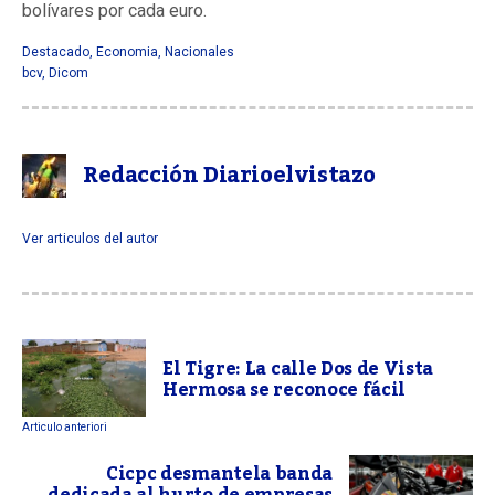
bolívares por cada euro.
Destacado
,
Economia
,
Nacionales
bcv
,
Dicom
Redacción Diarioelvistazo
Ver articulos del autor
El Tigre: La calle Dos de Vista
Hermosa se reconoce fácil
Articulo anteriori
Cicpc desmantela banda
dedicada al hurto de empresas