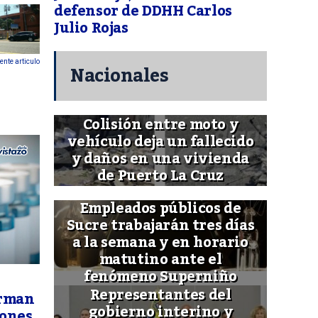
defensor de DDHH Carlos
Julio Rojas
ente articulo
Nacionales
Colisión entre moto y
vehículo deja un fallecido
y daños en una vivienda
de Puerto La Cruz
Empleados públicos de
Sucre trabajarán tres días
a la semana y en horario
matutino ante el
fenómeno Superniño
Representantes del
orman
gobierno interino y
iones