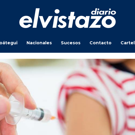
oátegui
Nacionales
Sucesos
Contacto
Carte