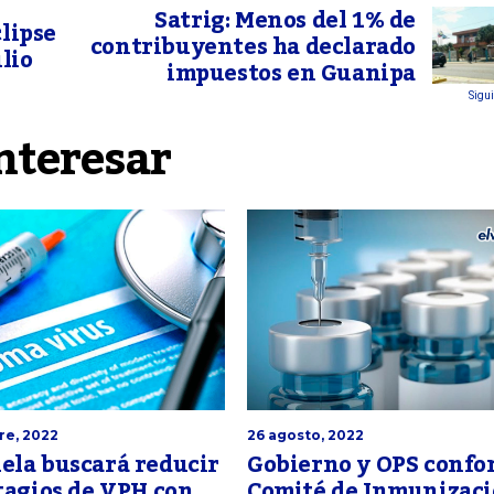
Satrig: Menos del 1% de
clipse
contribuyentes ha declarado
ulio
impuestos en Guanipa
Sigui
nteresar
re, 2022
26 agosto, 2022
ela buscará reducir
Gobierno y OPS conf
tagios de VPH con
Comité de Inmunizac