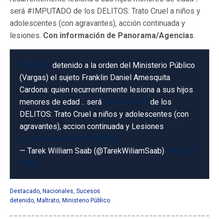
será #IMPUTADO de los DELITOS: Trato Cruel a niños y
adolescentes (con agravantes), acción continuada y
lesiones.
Con información de Panorama/Agencias
.
#AHORA
detenido a la orden del Ministerio Público
(Vargas) el sujeto Franklin Daniel Amesquita
Cardona: quien recurrentemente lesiona a sus hijos
menores de edad .. será
#IMPUTADO
de los
DELITOS: Trato Cruel a niños y adolescentes (con
agravantes), accion continuada y Lesiones
pic.twitter.com/uyNrPjNhBM
— Tarek William Saab (@TarekWiliamSaab)
August 4,
2020
Destacado
,
Nacionales
,
Sucesos
detenido
,
Maltrato
,
Ministerio Público