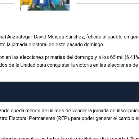
onal Anzoátegui, David Moisés Sánchez, felicitó al pueblo en gen
ante la jornada electoral de este pasado domingo.
on en las elecciones primarias del domingo y a los 65 mil (6.41%
s de la Unidad para conquistar la victoria en las elecciones de 
ndo queda menos de un mes de vencer la jornada de inscripció
istro Electoral Permanente (REP), para poder generar el cambio e
 deberían encontrar en todas las plazas Bolívar de la entidad, “h