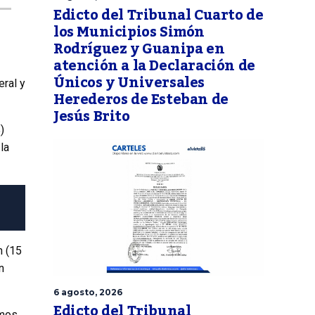
Edicto del Tribunal Cuarto de
los Municipios Simón
Rodríguez y Guanipa en
atención a la Declaración de
Únicos y Universales
eral y
Herederos de Esteban de
Jesús Brito
)
la
n (15
n
6 agosto, 2026
Edicto del Tribunal
emos