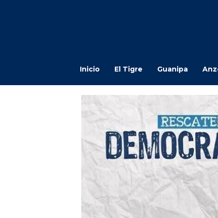
Inicio
El Tigre
Guanipa
Anz