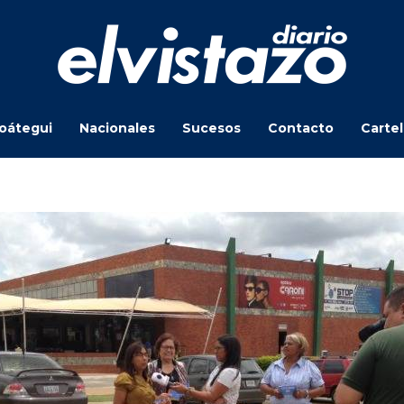
oátegui
Nacionales
Sucesos
Contacto
Carte