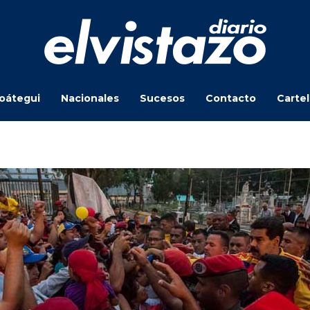
oátegui
Nacionales
Sucesos
Contacto
Carte