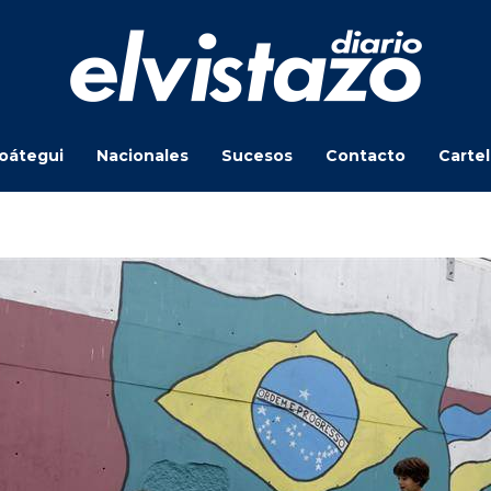
oátegui
Nacionales
Sucesos
Contacto
Carte