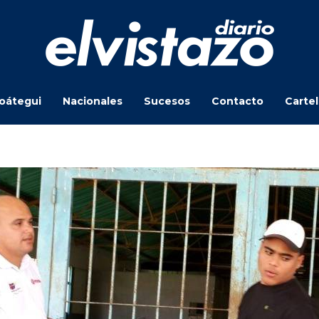
oátegui
Nacionales
Sucesos
Contacto
Carte