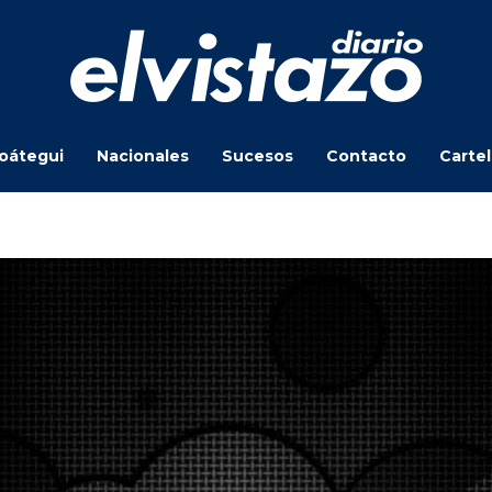
oátegui
Nacionales
Sucesos
Contacto
Carte